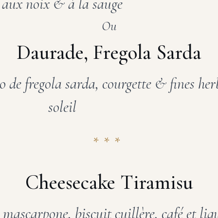
aux noix & à la sauge
Ou
Daurade, Fregola Sarda
to de fregola sarda, courgette & fines he
soleil
***
Cheesecake Tiramisu
ascarpone, biscuit cuillère, café et liq