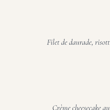
Filet de daurade, risot
Crème cheesecake au m