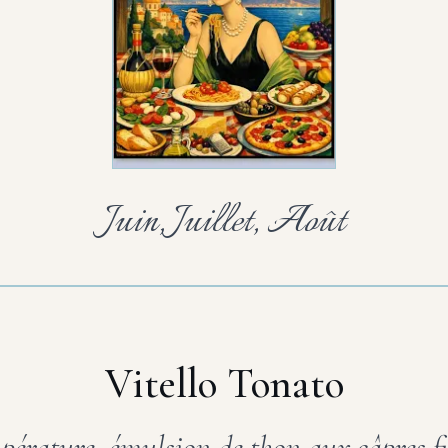
Juin, Juillet, Août
Vitello Tonato
pérature, émulsion de thon aux câpres fi