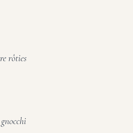
e rôties
 gnocchi