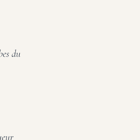
rbes du
ueur