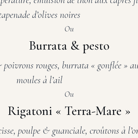
tapenade d’olives noires
Ou
Burrata & pesto
poivrons rouges, burrata « gonflée » au
moules à l’ail
Ou
Rigatoni « Terra-Mare »
cisse, poulpe & guanciale, croûtons à l’o