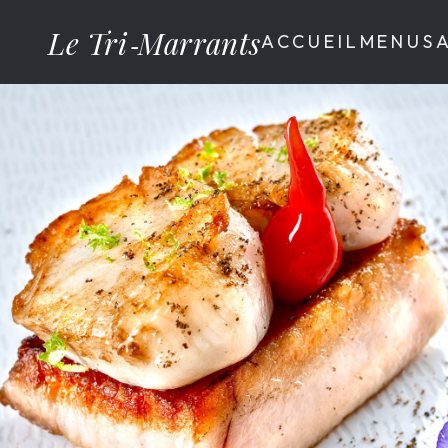
Le Tri‑Marrants
ACCUEIL
MENUS